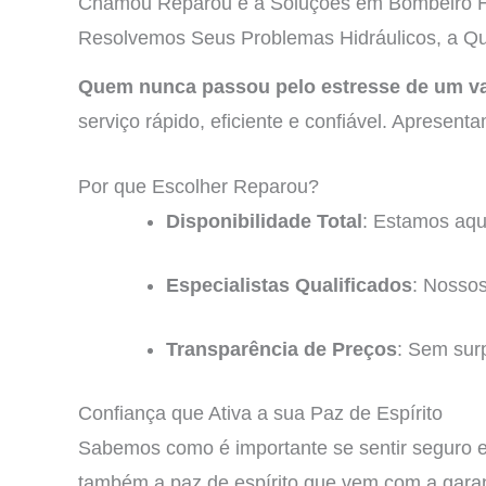
Chamou Reparou é a Soluções em Bombeiro H
Resolvemos Seus Problemas Hidráulicos, a Qu
Quem nunca passou pelo estresse de um v
serviço rápido, eficiente e confiável. Apresen
Por que Escolher Reparou?
Disponibilidade Total
: Estamos aqu
Especialistas Qualificados
: Nossos
Transparência de Preços
: Sem surp
Confiança que Ativa a sua Paz de Espírito
Sabemos como é importante se sentir seguro e
também a paz de espírito que vem com a garan